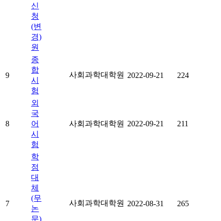
신
청
(변
경)
원
종
합
사회과학대학원
9
2022-09-21
224
시
험
외
국
8
어
사회과학대학원
2022-09-21
211
시
험
학
점
대
체
(무
사회과학대학원
7
2022-08-31
265
논
문)