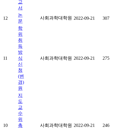
고
서
논
사회과학대학원
12
2022-09-21
307
문
학
위
취
득
방
11
식
사회과학대학원
2022-09-21
275
신
청
(변
경)
원
지
도
교
수
위
10
촉
사회과학대학원
2022-09-21
246