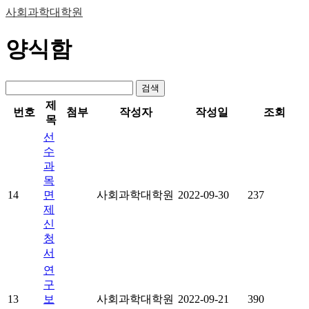
사회과학대학원
양식함
검색
제
번호
첨부
작성자
작성일
조회
목
선
수
과
목
14
면
사회과학대학원
2022-09-30
237
제
신
청
서
연
구
13
보
사회과학대학원
2022-09-21
390