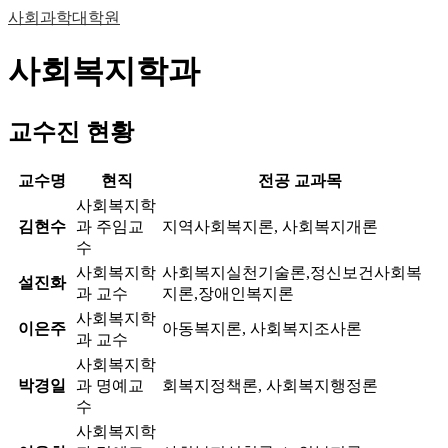
사회과학대학원
사회복지학과
교수진 현황
교수명
현직
전공 교과목
사회복지학
김현수
과 주임교
지역사회복지론, 사회복지개론
수
사회복지학
사회복지실천기술론,정신보건사회복
설진화
과 교수
지론,장애인복지론
사회복지학
이은주
아동복지론, 사회복지조사론
과 교수
사회복지학
박경일
과 명예교
회복지정책론, 사회복지행정론
수
사회복지학