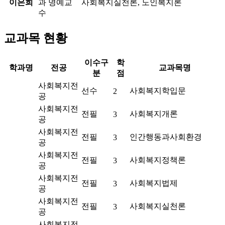
이은희
과 명예교
사회복지실천론, 노인복지론
수
교과목 현황
이수구
학
학과명
전공
교과목명
분
점
사회복지전
선수
사회복지학입문
2
공
사회복지전
전필
사회복지개론
3
공
사회복지전
전필
인간행동과사회환경
3
공
사회복지전
전필
사회복지정책론
3
공
사회복지전
전필
사회복지법제
3
공
사회복지전
전필
사회복지실천론
3
공
사회복지전