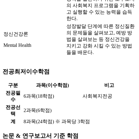
의 사회복지 프로그램을 기획하
고 실행할 수 있는 능력을 습득
한다.
성장발달 단계에 따른 정신질환
의 문제들을 살펴보고, 예방 방
정신건강론
법을 살펴보는 등 정신건강을
Mental Health
지키고 강화 시킬 수 있는 방법
들을 배운다.
전공최저이수학점
구분
과목(이수학점)
비고
전공필
6과목(18학점)
사회복지전공
수
전공선
2과목(6학점)
택
계
8과목(24학점) ※ 과목당 3학점
논문 & 연구보고서 기준 학점