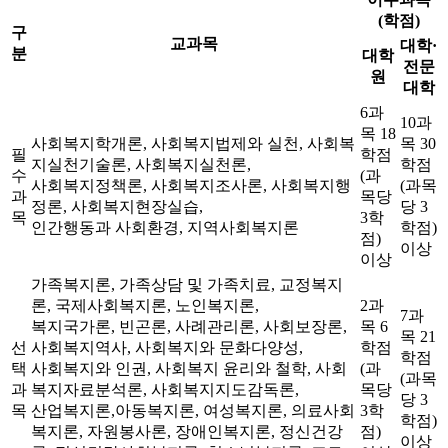
(학점)
구
교과목
대학·
분
대학
전문
원
대학
6과
10과
목 18
사회복지학개론, 사회복지법제와 실천, 사회복
목 30
필
학점
지실천기술론, 사회복지실천론,
학점
수
(과
사회복지정책론, 사회복지조사론, 사회복지행
(과목
과
목당
정론, 사회복지현장실습,
당 3
목
3학
인간행동과 사회환경, 지역사회복지론
학점)
점)
이상
이상
가족복지론, 가족상담 및 가족치료, 교정복지
론, 국제사회복지론, 노인복지론,
2과
7과
복지국가론, 빈곤론, 사례관리론, 사회보장론,
목 6
목 21
선
사회복지역사, 사회복지와 문화다양성,
학점
학점
택
사회복지와 인권, 사회복지 윤리와 철학, 사회
(과
(과목
과
복지자료분석론, 사회복지지도감독론,
목당
당 3
목
산업복지론,아동복지론, 여성복지론, 의료사회
3학
학점)
복지론, 자원봉사론, 장애인복지론, 정신건강
점)
이상