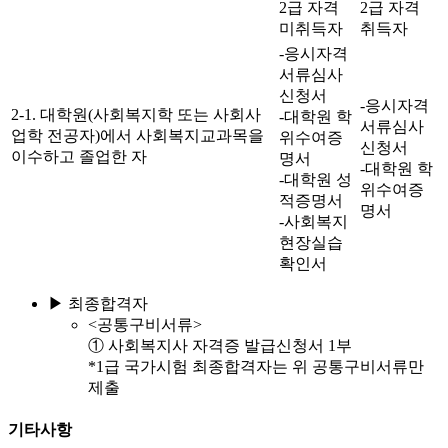
2급 자격
2급 자격
미취득자
취득자
-응시자격
서류심사
신청서
-응시자격
2-1. 대학원(사회복지학 또는 사회사
-대학원 학
서류심사
업학 전공자)에서 사회복지교과목을
위수여증
신청서
이수하고 졸업한 자
명서
-대학원 학
-대학원 성
위수여증
적증명서
명서
-사회복지
현장실습
확인서
▶ 최종합격자
<공통구비서류>
① 사회복지사 자격증 발급신청서 1부
*1급 국가시험 최종합격자는 위 공통구비서류만
제출
기타사항