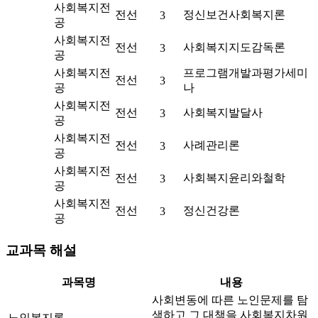
사회복지전
전선
정신보건사회복지론
3
공
사회복지전
전선
사회복지지도감독론
3
공
사회복지전
프로그램개발과평가세미
전선
3
공
나
사회복지전
전선
사회복지발달사
3
공
사회복지전
전선
사례관리론
3
공
사회복지전
전선
사회복지윤리와철학
3
공
사회복지전
전선
정신건강론
3
공
교과목 해설
과목명
내용
사회변동에 따른 노인문제를 탐
색하고 그 대책을 사회복지차원
노인복지론