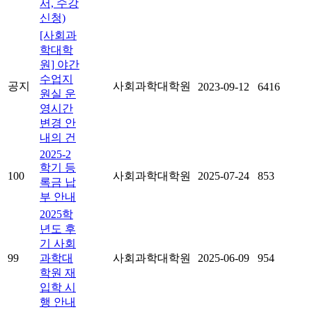
서, 수강
신청)
[사회과
학대학
원] 야간
수업지
공지
사회과학대학원
2023-09-12
6416
원실 운
영시간
변경 안
내의 건
2025-2
학기 등
100
사회과학대학원
2025-07-24
853
록금 납
부 안내
2025학
년도 후
기 사회
99
과학대
사회과학대학원
2025-06-09
954
학원 재
입학 시
행 안내