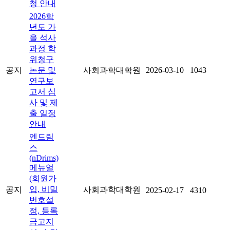
청 안내
2026학
년도 가
을 석사
과정 학
위청구
공지
논문 및
사회과학대학원
2026-03-10
1043
연구보
고서 심
사 및 제
출 일정
안내
엔드림
스
(nDrims)
메뉴얼
(회원가
입, 비밀
공지
사회과학대학원
2025-02-17
4310
번호설
정, 등록
금고지