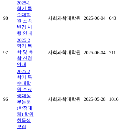
2025-1
학기 특
수대학
98
사회과학대학원
2025-06-04
643
원 소속
변경 시
행 안내
2025-2
학기 복
학 및 휴
사회과학대학원
97
2025-06-04
711
학 신청
안내
2025-2
학기 특
수대학
원 수료
생대상
96
사회과학대학원
2025-05-28
1016
무논문
(학점대
체) 학위
취득생
모집