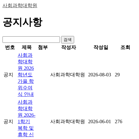
사회과학대학원
공지사항
검색
번호
제목
첨부
작성자
작성일
조회
사회과
학대학
원 2026
공지
학년도
사회과학대학원
2026-08-03
29
가을 학
위수여
식 안내
사회과
학대학
원 2026-
공지
1학기
사회과학대학원
2026-06-01
276
복학 및
휴학 신