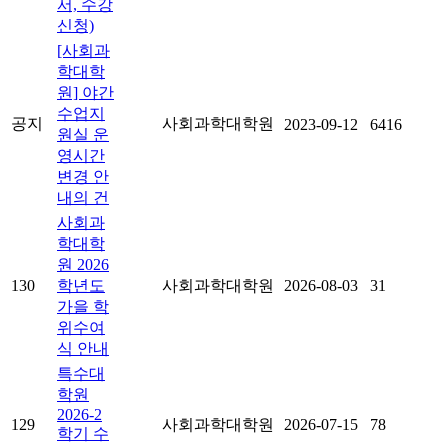
서, 수강
신청)
[사회과
학대학
원] 야간
수업지
공지
사회과학대학원
2023-09-12
6416
원실 운
영시간
변경 안
내의 건
사회과
학대학
원 2026
130
학년도
사회과학대학원
2026-08-03
31
가을 학
위수여
식 안내
특수대
학원
2026-2
129
사회과학대학원
2026-07-15
78
학기 수