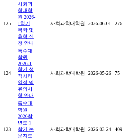
사회과
학대학
원 2026-
125
1학기
사회과학대학원
2026-06-01
276
복학 및
휴학 신
청 안내
특수대
학원
2026-1
학기 성
124
사회과학대학원
2026-05-26
75
적처리
일정 및
유의사
항 안내
특수대
학원
2026학
년도 1
123
학기 논
사회과학대학원
2026-03-24
409
문지도