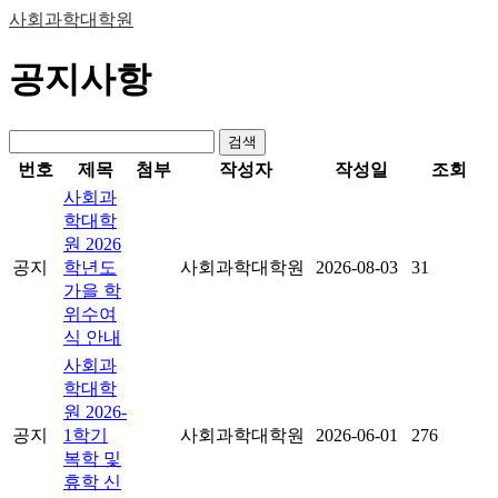
사회과학대학원
공지사항
검색
번호
제목
첨부
작성자
작성일
조회
사회과
학대학
원 2026
공지
학년도
사회과학대학원
2026-08-03
31
가을 학
위수여
식 안내
사회과
학대학
원 2026-
공지
1학기
사회과학대학원
2026-06-01
276
복학 및
휴학 신