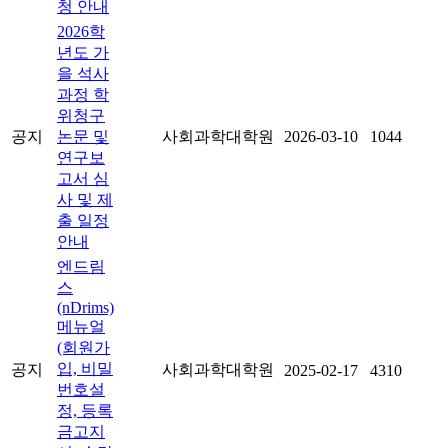
청 안내
2026학
년도 가
을 석사
과정 학
위청구
공지
논문 및
사회과학대학원
2026-03-10
1044
연구보
고서 심
사 및 제
출 일정
안내
엔드림
스
(nDrims)
메뉴얼
(회원가
입, 비밀
공지
사회과학대학원
2025-02-17
4310
번호설
정, 등록
금고지