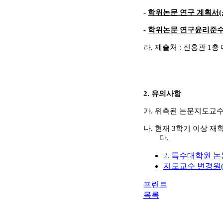
-
학위논문 연구 계획서
-
학위논문 연구윤리준수
라
.
제출처
:
진흥관
1
층
2.
유의사항
가
.
위촉된 논문지도교수
나
.
현재
3
학기 이상 재
다
.
2. 특수대학원 
지도교수 변경원(양
프린트
목록