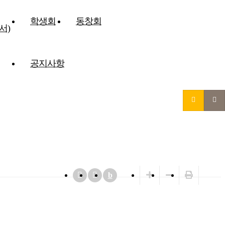
학생회
동창회
서)
공지사항
원
!
b