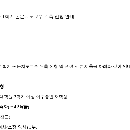
도 1학기 논문지도교수 위촉 신청 안내
1
학기 논문지도교수 위촉 신청 및 관련 서류
제출을 아래와 같이 안
신청
수대학원
2
학기 이상 이수중인 재학생
4(
화
) ~ 4.30(
금
)
 참고)
청서
(소정
양식
) 1
부
.