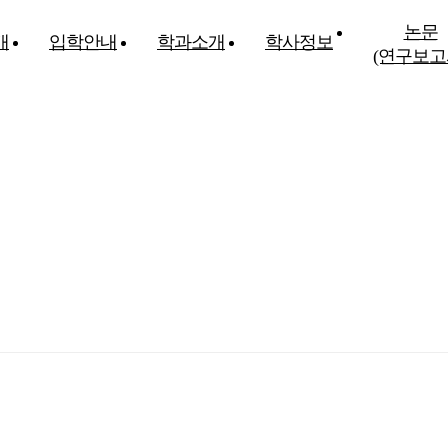
논문
개
입학안내
학과소개
학사정보
(연구보고
동국대학교 사회과학대학
가 및 지역 사회발전에 기여할 유능한 인재를 양성합니다