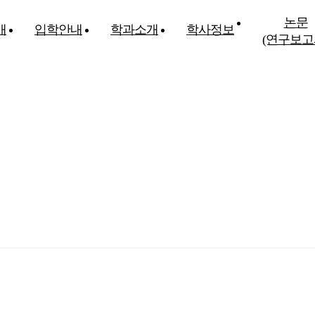
논문
개
입학안내
학과소개
학사정보
(연구보고
동국대학교 사회과학대학
가 및 지역 사회발전에 기여할 유능한 인재를 양성합니다