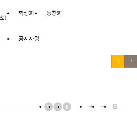
학생회
동창회
서)
공지사항
원
!
b