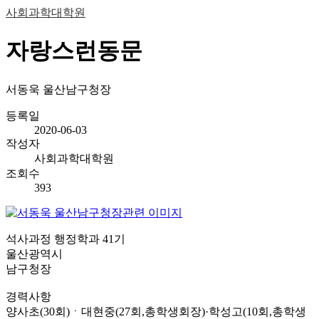
사회과학대학원
자랑스런동문
서동욱 울산남구청장
등록일
2020-06-03
작성자
사회과학대학원
조회수
393
석사과정 행정학과 41기
울산광역시
남구청장
경력사항
양사초(30회)ㆍ대현중(27회,총학생회장)·학성고(10회,총학생